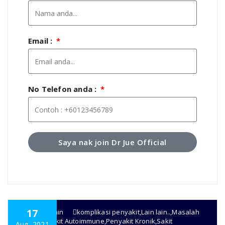
Email :
No Telefon anda :
Saya nak join Dr Jue Official
17
super admin
komplikasi penyakit
,
Lain lain..
,
Masalah
Usus
,
Penyakit Autoimmune
,
Penyakit Kronik
,
Sakit
Aug, 2021