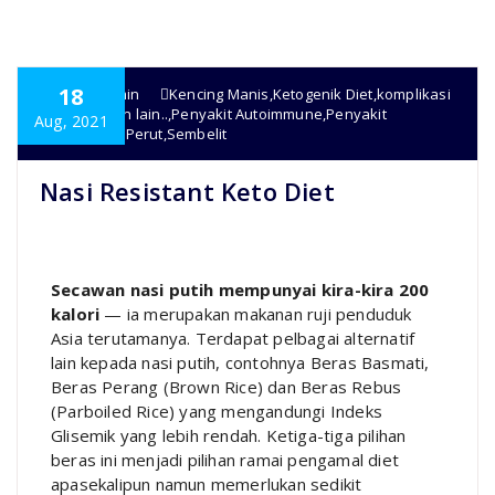
18
super admin
Kencing Manis
,
Ketogenik Diet
,
komplikasi
penyakit
,
Lain lain..
,
Penyakit Autoimmune
,
Penyakit
Aug, 2021
Kronik
,
Sakit Perut
,
Sembelit
Nasi Resistant Keto Diet
Secawan nasi putih mempunyai kira-kira 200
kalori
— ia merupakan makanan ruji penduduk
Asia terutamanya. Terdapat pelbagai alternatif
lain kepada nasi putih, contohnya Beras Basmati,
Beras Perang (Brown Rice) dan Beras Rebus
(Parboiled Rice) yang mengandungi Indeks
Glisemik yang lebih rendah. Ketiga-tiga pilihan
beras ini menjadi pilihan ramai pengamal diet
apasekalipun namun memerlukan sedikit