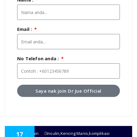
Email :
No Telefon anda :
Saya nak join Dr Jue Official
17
super admin
Insulin
,
Kencing Manis
,
komplikasi