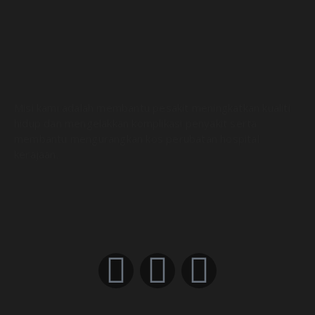
Misi kami adalah membantu pesakit meningkatkan kualiti
hidup dan mengelakkan komplikasi penyakit serta
membantu mengurangkan kos perubatan hospital
kerajaan.