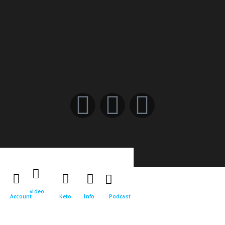
video
Account
Keto
Info
Podcast