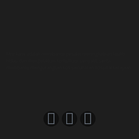
Misi kami adalah membantu pesakit meningkatkan kualiti
hidup dan mengelakkan komplikasi penyakit serta
membantu mengurangkan kos perubatan hospital kerajaan.