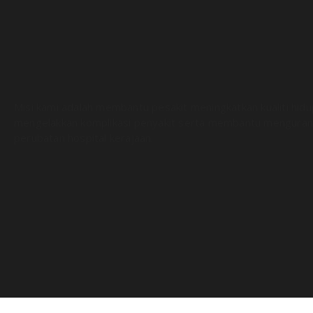
Misi kami adalah membantu pesakit meningkatkan kualiti hid
mengelakkan komplikasi penyakit serta membantu menguran
perubatan hospital kerajaan.