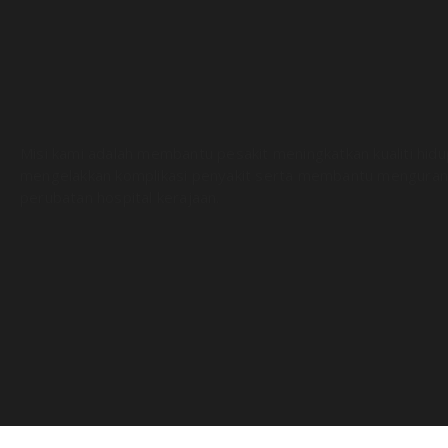
Misi kami adalah membantu pesakit meningkatkan kualiti hid
mengelakkan komplikasi penyakit serta membantu menguran
perubatan hospital kerajaan.