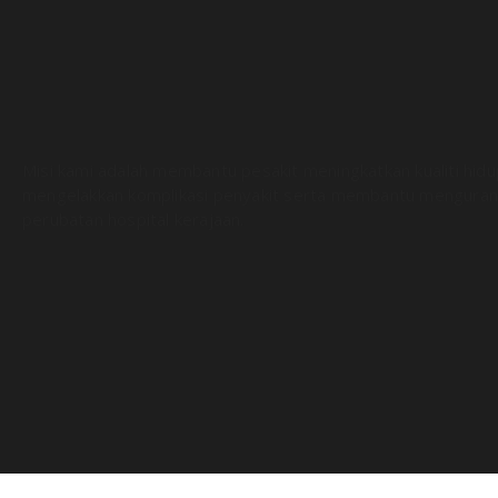
Misi kami adalah membantu pesakit meningkatkan kualiti hid
mengelakkan komplikasi penyakit serta membantu menguran
perubatan hospital kerajaan.