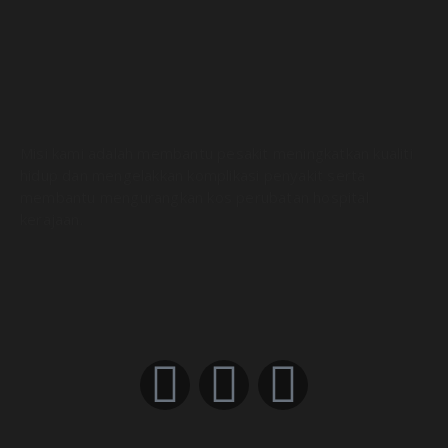
Misi kami adalah membantu pesakit meningkatkan kualiti
hidup dan mengelakkan komplikasi penyakit serta
membantu mengurangkan kos perubatan hospital
kerajaan.