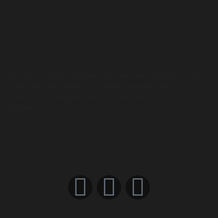
Misi kami adalah membantu pesakit meningkatkan kualiti
hidup dan mengelakkan komplikasi penyakit serta
membantu mengurangkan kos perubatan hospital
kerajaan.