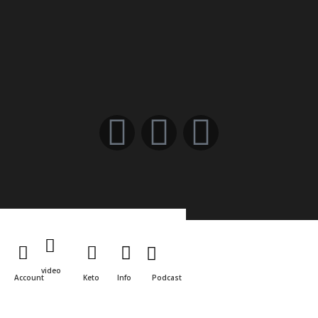
video
Account
Keto
Info
Podcast