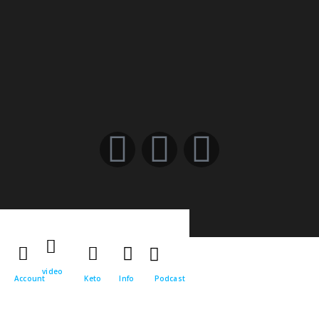
video
Account
Keto
Info
Podcast