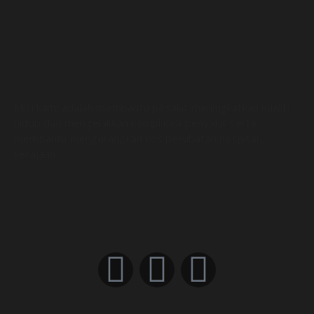
Misi kami adalah membantu pesakit meningkatkan kualiti
hidup dan mengelakkan komplikasi penyakit serta
membantu mengurangkan kos perubatan hospital
kerajaan.