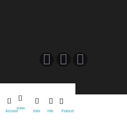
video
Account
Keto
Info
Podcast