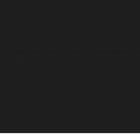
Misi kami adalah membantu pesakit meningkatkan kualiti hid
mengelakkan komplikasi penyakit serta membantu menguran
perubatan hospital kerajaan.