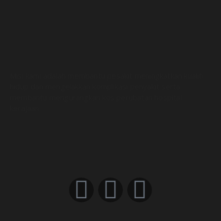
Misi kami adalah membantu pesakit meningkatkan kualiti
hidup dan mengelakkan komplikasi penyakit serta
membantu mengurangkan kos perubatan hospital
kerajaan.