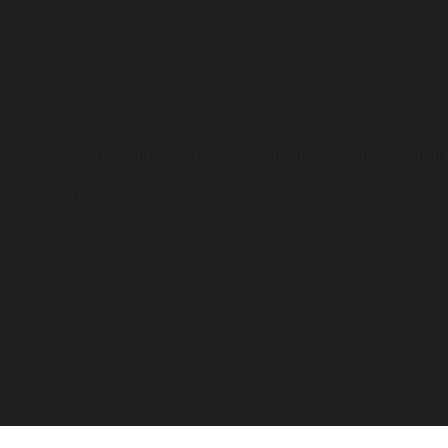
Misi kami adalah membantu pesakit meningkatkan kualiti hid
mengelakkan komplikasi penyakit serta membantu menguran
perubatan hospital kerajaan.