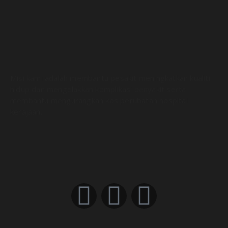
Misi kami adalah membantu pesakit meningkatkan kualiti
hidup dan mengelakkan komplikasi penyakit serta
membantu mengurangkan kos perubatan hospital
kerajaan.