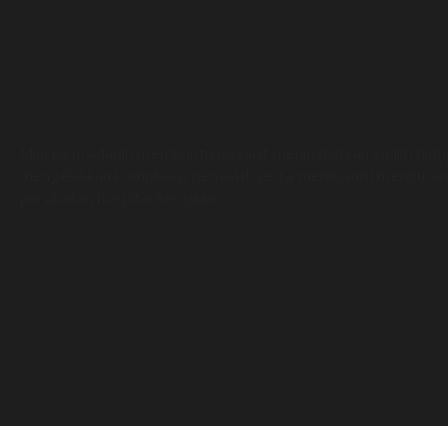
Misi kami adalah membantu pesakit meningkatkan kualiti hid
mengelakkan komplikasi penyakit serta membantu menguran
perubatan hospital kerajaan.