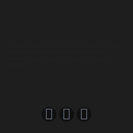
Misi kami adalah membantu pesakit meningkatkan kualiti
hidup dan mengelakkan komplikasi penyakit serta
membantu mengurangkan kos perubatan hospital
kerajaan.