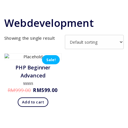
Webdevelopment
Showing the single result
Sale!
PHP Beginner
Advanced
RM
999.00
RM
599.00
Rated
3.00
out of
5
Add to cart