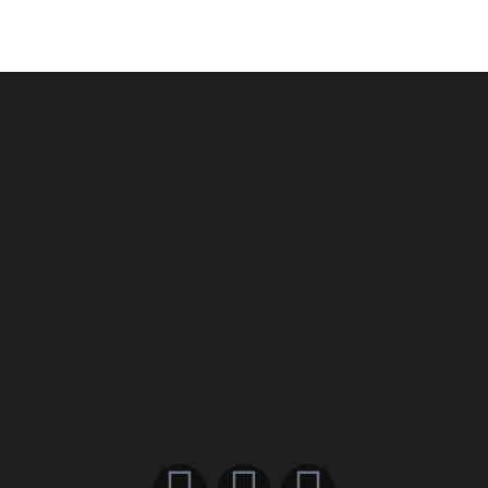
Misi kami adalah membantu pesakit meningkatkan kualiti
hidup dan mengelakkan komplikasi penyakit serta
membantu mengurangkan kos perubatan hospital
kerajaan.