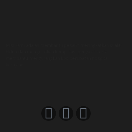
Misi kami adalah membantu pesakit meningkatkan kualiti
hidup dan mengelakkan komplikasi penyakit serta
membantu mengurangkan kos perubatan hospital
kerajaan.