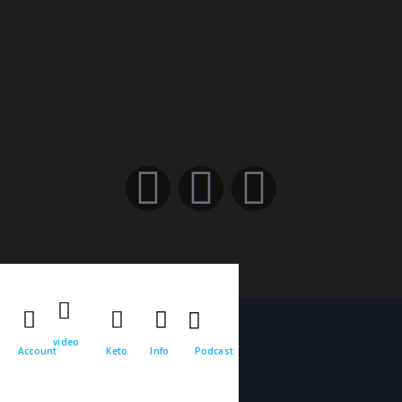
video
Account
Keto
Info
Podcast