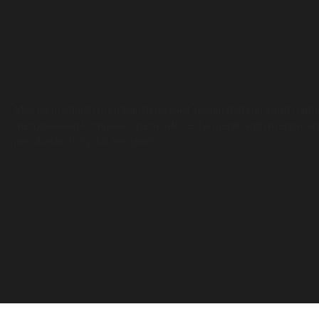
Misi kami adalah membantu pesakit meningkatkan kualiti hid
mengelakkan komplikasi penyakit serta membantu menguran
perubatan hospital kerajaan.