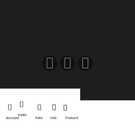
video
Account
Keto
Info
Podcast