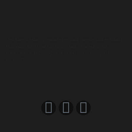
Misi kami adalah membantu pesakit meningkatkan kualiti
hidup dan mengelakkan komplikasi penyakit serta
membantu mengurangkan kos perubatan hospital
kerajaan.