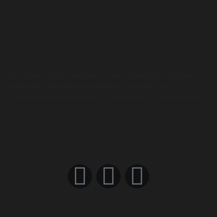
Misi kami adalah membantu pesakit meningkatkan kualiti
hidup dan mengelakkan komplikasi penyakit serta
membantu mengurangkan kos perubatan hospital kerajaan.