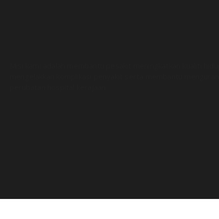
Misi kami adalah membantu pesakit meningkatkan kualiti hid
mengelakkan komplikasi penyakit serta membantu menguran
perubatan hospital kerajaan.