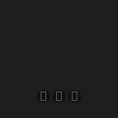
Misi kami adalah membantu pesakit meningkatkan kualiti
hidup dan mengelakkan komplikasi penyakit serta
membantu mengurangkan kos perubatan hospital
kerajaan.