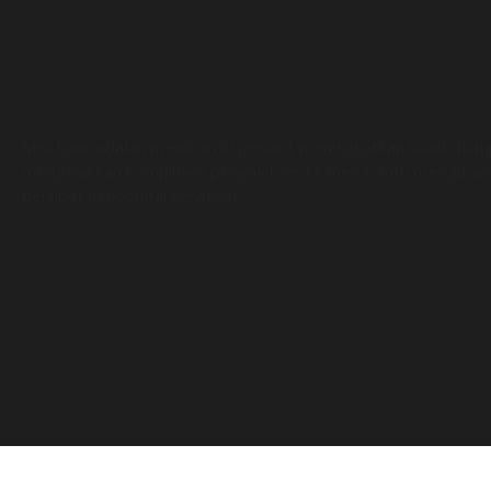
Misi kami adalah membantu pesakit meningkatkan kualiti hid
mengelakkan komplikasi penyakit serta membantu menguran
perubatan hospital kerajaan.