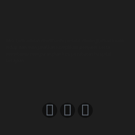
Misi kami adalah membantu pesakit meningkatkan kualiti
hidup dan mengelakkan komplikasi penyakit serta
membantu mengurangkan kos perubatan hospital
kerajaan.