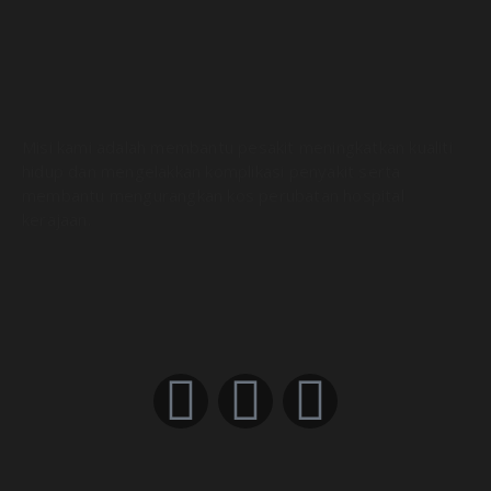
Misi kami adalah membantu pesakit meningkatkan kualiti
hidup dan mengelakkan komplikasi penyakit serta
membantu mengurangkan kos perubatan hospital
kerajaan.