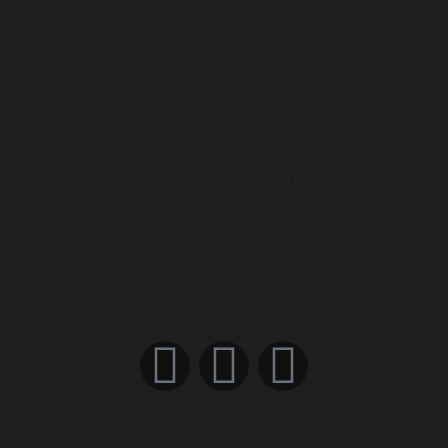
Misi kami adalah membantu pesakit meningkatkan kualiti
hidup dan mengelakkan komplikasi penyakit serta
membantu mengurangkan kos perubatan hospital
kerajaan.