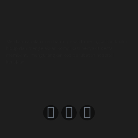
Misi kami adalah membantu pesakit meningkatkan kualiti
hidup dan mengelakkan komplikasi penyakit serta
membantu mengurangkan kos perubatan hospital
kerajaan.