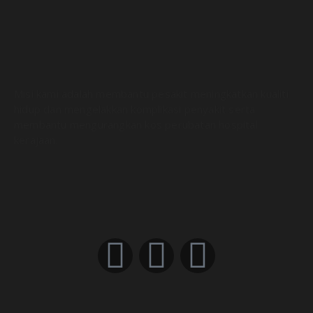
Misi kami adalah membantu pesakit meningkatkan kualiti
hidup dan mengelakkan komplikasi penyakit serta
membantu mengurangkan kos perubatan hospital
kerajaan.