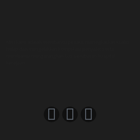
Misi kami adalah membantu pesakit meningkatkan kualiti
hidup dan mengelakkan komplikasi penyakit serta
membantu mengurangkan kos perubatan hospital
kerajaan.