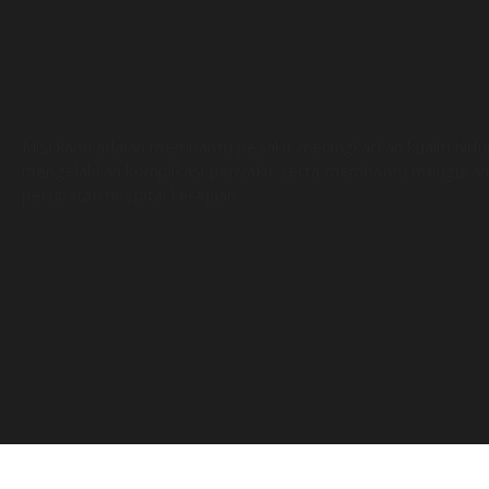
Misi kami adalah membantu pesakit meningkatkan kualiti hid
mengelakkan komplikasi penyakit serta membantu menguran
perubatan hospital kerajaan.