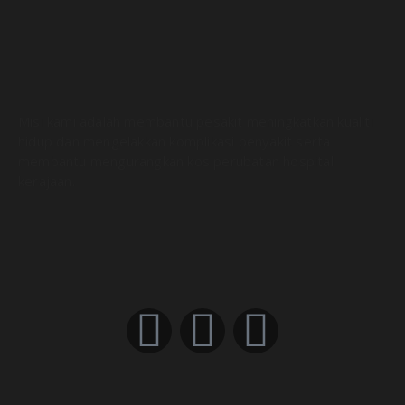
Misi kami adalah membantu pesakit meningkatkan kualiti
hidup dan mengelakkan komplikasi penyakit serta
membantu mengurangkan kos perubatan hospital
kerajaan.