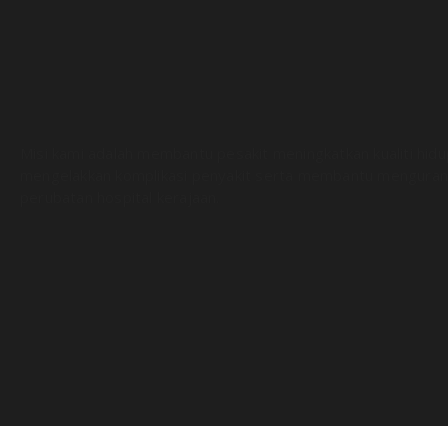
Misi kami adalah membantu pesakit meningkatkan kualiti hid
mengelakkan komplikasi penyakit serta membantu menguran
perubatan hospital kerajaan.