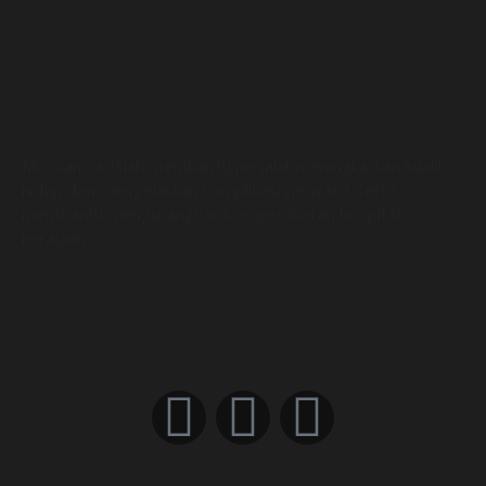
Misi kami adalah membantu pesakit meningkatkan kualiti
hidup dan mengelakkan komplikasi penyakit serta
membantu mengurangkan kos perubatan hospital
kerajaan.