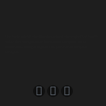
Misi kami adalah membantu pesakit meningkatkan kualiti
hidup dan mengelakkan komplikasi penyakit serta
membantu mengurangkan kos perubatan hospital
kerajaan.