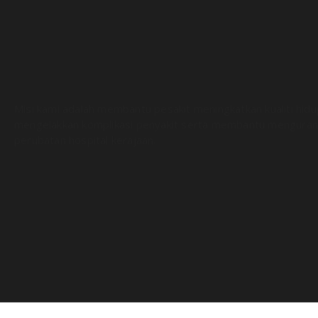
Misi kami adalah membantu pesakit meningkatkan kualiti hid
mengelakkan komplikasi penyakit serta membantu menguran
perubatan hospital kerajaan.