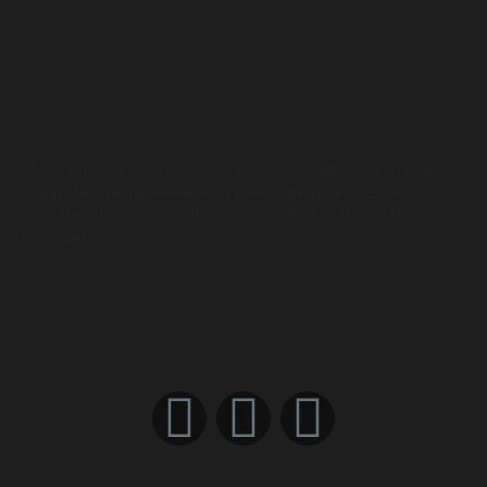
Misi kami adalah membantu pesakit meningkatkan kualiti
hidup dan mengelakkan komplikasi penyakit serta
membantu mengurangkan kos perubatan hospital
kerajaan.