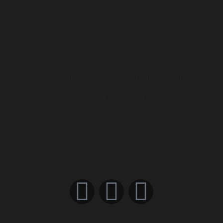
Misi kami adalah membantu pesakit meningkatkan kualiti
hidup dan mengelakkan komplikasi penyakit serta
membantu mengurangkan kos perubatan hospital
kerajaan.