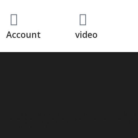
Account
video
Misi kami adalah membantu pesakit meningkatkan kualiti hidup
mengelakkan komplikasi penyakit serta membantu mengurang
perubatan hospital kerajaan.