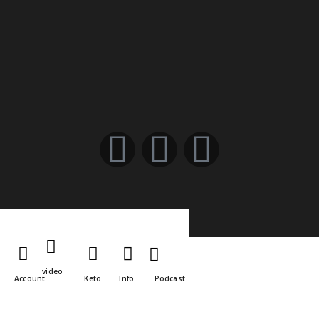
video
Account
Keto
Info
Podcast