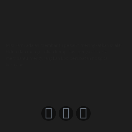
Misi kami adalah membantu pesakit meningkatkan kualiti
hidup dan mengelakkan komplikasi penyakit serta
membantu mengurangkan kos perubatan hospital
kerajaan.