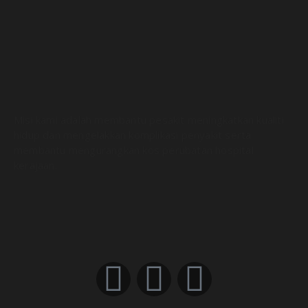
Misi kami adalah membantu pesakit meningkatkan kualiti
hidup dan mengelakkan komplikasi penyakit serta
membantu mengurangkan kos perubatan hospital
kerajaan.